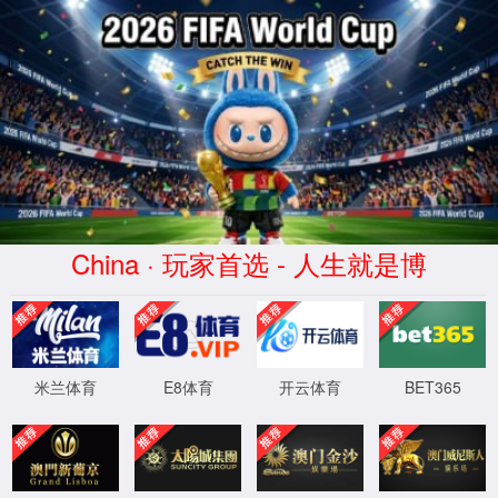
中国·金年汇(品牌公司)金字
招牌诚信至上